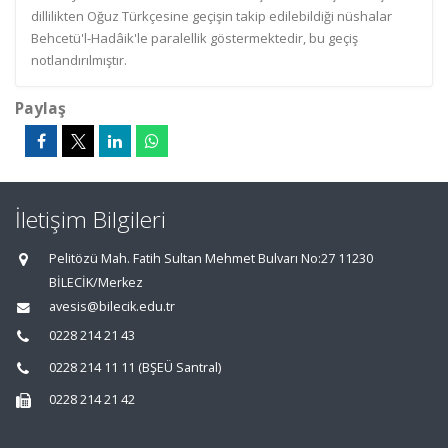
dillilikten Oğuz Türkçesine geçişin takip edilebildiği nüshalar
Behcetü'l-Hadâik'le paralellik göstermektedir, bu geçiş
notlandırılmıştır.
Paylaş
İletişim Bilgileri
Pelitözü Mah. Fatih Sultan Mehmet Bulvarı No:27 11230
BİLECİK/Merkez
avesis@bilecik.edu.tr
0228 214 21 43
0228 214 11 11 (BŞEÜ Santral)
0228 214 21 42