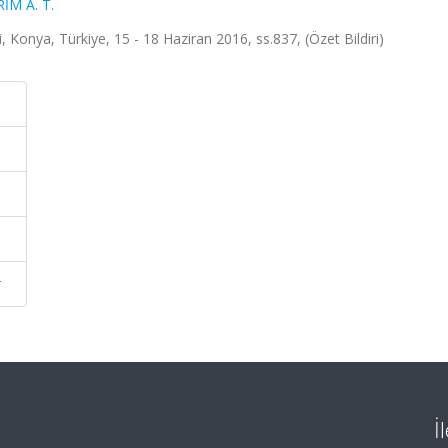
RİM A. T.
i, Konya, Türkiye, 15 - 18 Haziran 2016, ss.837, (Özet Bildiri)
r
İ