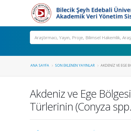
Bilecik Şeyh Edebali Ünive
Akademik Veri Yönetim Si
Ara
ANA SAYFA
SON EKLENEN YAYINLAR
AKDENIZ VE EGE B
Akdeniz ve Ege Bölgesi
Türlerinin (Conyza spp.