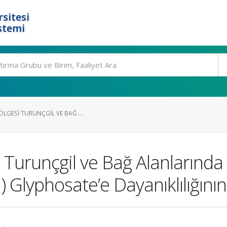
rsitesi
stemi
ÖLGESI TURUNÇGIL VE BAĞ ...
 Turunçgil ve Bağ Alanlarında
) Glyphosate’e Dayanıklılığının