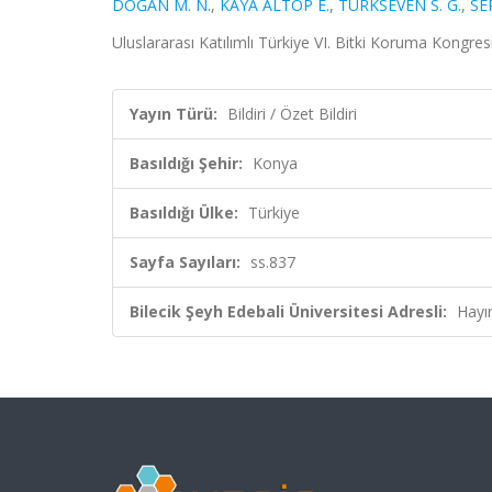
DOĞAN M. N.
,
KAYA ALTOP E.
,
TÜRKSEVEN S. G.
,
SE
Uluslararası Katılımlı Türkiye VI. Bitki Koruma Kongres
Yayın Türü:
Bildiri / Özet Bildiri
Basıldığı Şehir:
Konya
Basıldığı Ülke:
Türkiye
Sayfa Sayıları:
ss.837
Bilecik Şeyh Edebali Üniversitesi Adresli:
Hayı