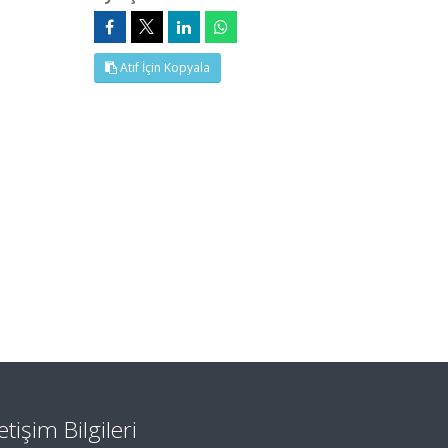
Atıf İçin Kopyala
letişim Bilgileri