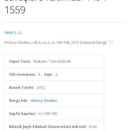
1559
İNAN S. G.
History Studies, cilt.4, sa.2, ss.169-196, 2012 (Hakemli Dergi)
Yayın Türü:
Makale / Tam Makale
Cilt numarası:
4
Sayı:
2
Basım Tarihi:
2012
Dergi Adı:
History Studies
Sayfa Sayıları:
ss.169-196
Bilecik Şeyh Edebali Üniversitesi Adresli:
Evet