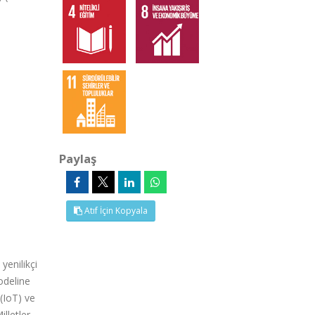
Paylaş
Atıf İçin Kopyala
yenilikçi
odeline
(IoT) ve
lletler