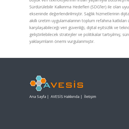
Sürdürülebilir Kalkınma Hedefleri (SDG’ler) ile olan uyu
ekseninde değerlendirilmiştir. Sağlık hizmetlerinin dij
akıllı üretim uygulamalarının toplum refahına katkıla
karşılaşabileceği veri güvenliği, dijital eşitsizlik ve tekn
geliştirilebilecek stratejiler ve politikalar tartışılmış;
yaklaşımların önemi vurgulanmıştır.
Ana Sayfa
|
AVESİS Hakkında
|
İletişim