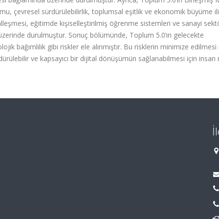
mu, çevresel sürdürülebilirlik, toplumsal eşitlik ve ekonomik büyüme ili
italleşmesi, eğitimde kişiselleştirilmiş öğrenme sistemleri ve sanayi sek
rı üzerinde durulmuştur. Sonuç bölümünde, Toplum 5.0’ın gelecekte
olojik bağımlılık gibi riskler ele alınmıştır. Bu risklerin minimize edilmesi 
 sürdürülebilir ve kapsayıcı bir dijital dönüşümün sağlanabilmesi için insan
İ