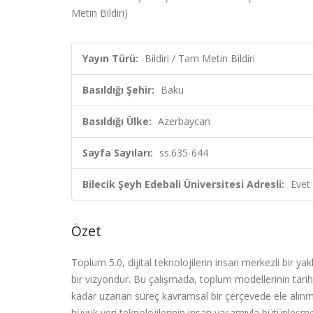
Metin Bildiri)
Yayın Türü:
Bildiri / Tam Metin Bildiri
Basıldığı Şehir:
Baku
Basıldığı Ülke:
Azerbaycan
Sayfa Sayıları:
ss.635-644
Bilecik Şeyh Edebali Üniversitesi Adresli:
Evet
Özet
Toplum 5.0, dijital teknolojilerin insan merkezli bir 
bir vizyondur. Bu çalışmada, toplum modellerinin tarih
kadar uzanan süreç kavramsal bir çerçevede ele alınmışt
büyük veri teknolojilerinin insan yaşamıyla bütünleşme