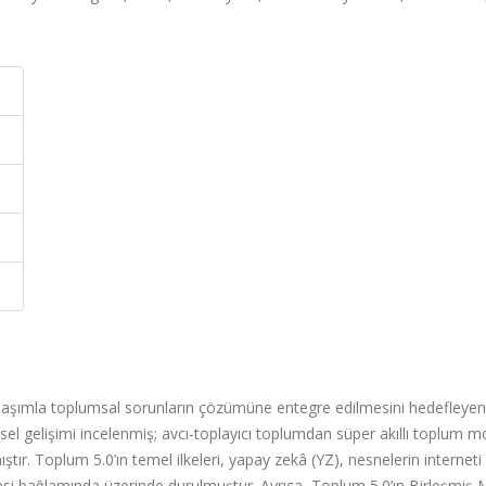
yaklaşımla toplumsal sorunların çözümüne entegre edilmesini hedefleyen 
sel gelişimi incelenmiş; avcı-toplayıcı toplumdan süper akıllı toplum m
ır. Toplum 5.0’ın temel ilkeleri, yapay zekâ (YZ), nesnelerin interneti 
si bağlamında üzerinde durulmuştur. Ayrıca, Toplum 5.0’ın Birleşmiş Mi