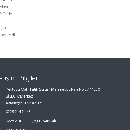
şkisi
töründe
için
 merkezli
letişim Bilgileri
Pelitözü Mah. Fatih Sultan Mehmet Bulvarı No:27 11230
BİLECİK/Merkez
avesis@bilecik.edu.tr
0228 214 21 43
0228 214 11 11 (BŞEÜ Santral)