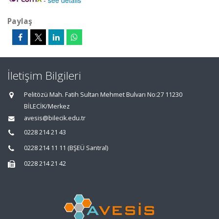
-
see details
Paylaş
İletişim Bilgileri
Pelitözü Mah. Fatih Sultan Mehmet Bulvarı No:27 11230
BİLECİK/Merkez
avesis@bilecik.edu.tr
0228 214 21 43
0228 214 11 11 (BŞEÜ Santral)
0228 214 21 42