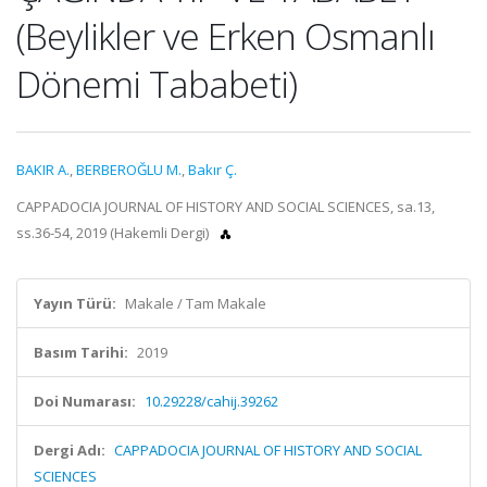
(Beylikler ve Erken Osmanlı
Dönemi Tababeti)
BAKIR A.
,
BERBEROĞLU M.
,
Bakır Ç.
CAPPADOCIA JOURNAL OF HISTORY AND SOCIAL SCIENCES, sa.13,
ss.36-54, 2019 (Hakemli Dergi)
Yayın Türü:
Makale / Tam Makale
Basım Tarihi:
2019
Doi Numarası:
10.29228/cahij.39262
Dergi Adı:
CAPPADOCIA JOURNAL OF HISTORY AND SOCIAL
SCIENCES