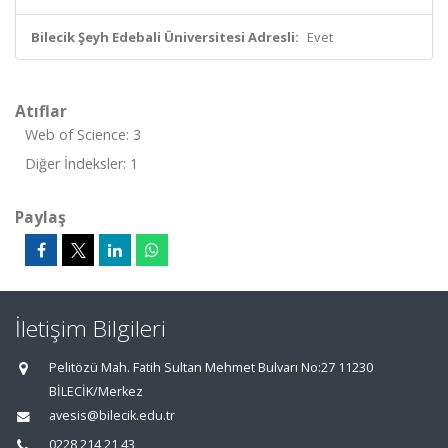
Bilecik Şeyh Edebali Üniversitesi Adresli:
Evet
Atıflar
Web of Science: 3
Diğer İndeksler: 1
Paylaş
İletişim Bilgileri
Pelitözü Mah. Fatih Sultan Mehmet Bulvarı No:27 11230
BİLECİK/Merkez
avesis@bilecik.edu.tr
0228 214 21 43