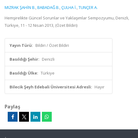
MIZRAK ŞAHİN B.
,
BABADAĞ B.
,
ÇULHA İ.
,
TUNÇER A.
Hemşirelikte Güncel Sorunlar ve Yaklaşımlar Sempozyumu, Denizli,
Türkiye, 11 - 12 Nisan 2013, (Özet Bildiri)
Yayın Türü:
Bildiri / Özet Bildiri
Basıldığı Şehir:
Denizli
Basıldığı Ülke:
Türkiye
Bilecik Şeyh Edebali Üniversitesi Adresli:
Hayır
Paylaş