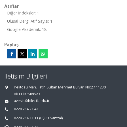
Atıflar
Diğer İndeksler: 1
Ulusal Dergi Atıf Sayısı: 1
Google Akademik: 18
Paylaş
İletişim Bilgileri
Pelitözü Mah. Fatih Sultan Mehmet Bulvarı No:27 11230
BİLECİK/Merkez
avesis@bilecik.edu.tr
0228 214 21 43
0228 214 11 11 (BŞEÜ Santral)