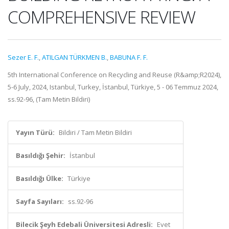
COMPREHENSIVE REVIEW
Sezer E. F.
,
ATILGAN TÜRKMEN B.
,
BABUNA F. F.
5th International Conference on Recycling and Reuse (R&amp;R2024),
5-6 July, 2024, Istanbul, Turkey, İstanbul, Türkiye, 5 - 06 Temmuz 2024,
ss.92-96, (Tam Metin Bildiri)
Yayın Türü:
Bildiri / Tam Metin Bildiri
Basıldığı Şehir:
İstanbul
Basıldığı Ülke:
Türkiye
Sayfa Sayıları:
ss.92-96
Bilecik Şeyh Edebali Üniversitesi Adresli:
Evet