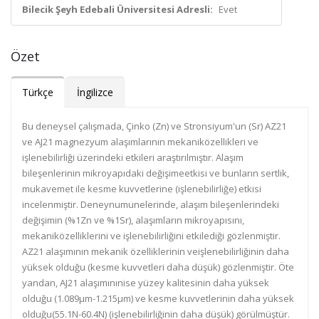
Bilecik Şeyh Edebali Üniversitesi Adresli:
Evet
Özet
Türkçe
İngilizce
Bu deneysel çalışmada, Çinko (Zn) ve Stronsiyum'un (Sr) AZ21
ve AJ21 magnezyum alaşımlarının mekaniközellikleri ve
işlenebilirliği üzerindeki etkileri araştırılmıştır. Alaşım
bileşenlerinin mikroyapıdaki değişimeetkisi ve bunların sertlik,
mukavemet ile kesme kuvvetlerine (işlenebilirliğe) etkisi
incelenmiştir. Deneynumunelerinde, alaşım bileşenlerindeki
değişimin (%1Zn ve %1Sr), alaşımların mikroyapısını,
mekaniközelliklerini ve işlenebilirliğini etkilediği gözlenmiştir.
AZ21 alaşımının mekanik özelliklerinin veişlenebilirliğinin daha
yüksek olduğu (kesme kuvvetleri daha düşük) gözlenmiştir. Öte
yandan, AJ21 alaşımınınise yüzey kalitesinin daha yüksek
olduğu (1.089µm-1.215µm) ve kesme kuvvetlerinin daha yüksek
olduğu(55.1N-60.4N) (işlenebilirliğinin daha düşük) görülmüştür.