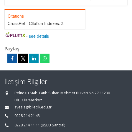
Citations
CrossRef - Citation Indexes:
2
-
see details
Paylaş
İletişim Bilgileri
Pelitözü Mah. Fatih Sultan Mehmet Bulvarı No:27 11230
BİLECİK/Merkez
avesis@bilecik.edu.tr
0228 214 21 43
0228 214 11 11 (BŞEÜ Santral)