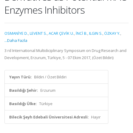
Enzymes Inhibitors
OSMANİYE D.
,
LEVENT S.
,
ACAR ÇEVİK U.
,
İNCİ B.
,
ILGIN S.
,
ÖZKAY Y.
,
...Daha Fazla
3 rd International Multidiciplinary Symposium on Drug Research and
Development, Erzurum, Türkiye, 5 - 07 Ekim 2017, (Özet Bildiri)
Yayın Türü:
Bildiri / Özet Bildiri
Basıldığı Şehir:
Erzurum
Basıldığı Ülke:
Türkiye
Bilecik Şeyh Edebali Üniversitesi Adresli:
Hayır