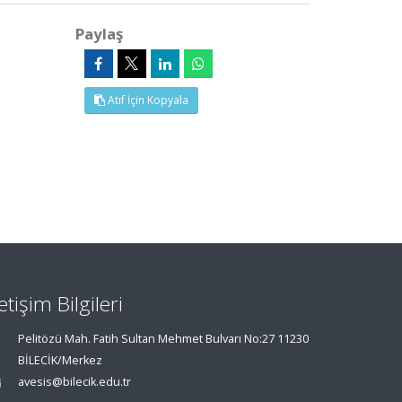
Paylaş
Atıf İçin Kopyala
letişim Bilgileri
Pelitözü Mah. Fatih Sultan Mehmet Bulvarı No:27 11230
BİLECİK/Merkez
avesis@bilecik.edu.tr