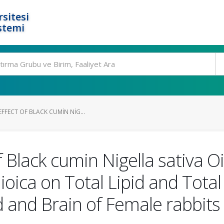
rsitesi
stemi
FFECT OF BLACK CUMIN NIG...
 Black cumin Nigella sativa Oi
dioica on Total Lipid and Total
d and Brain of Female rabbits