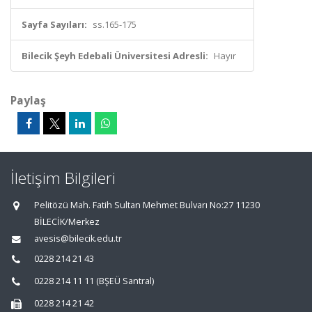
Sayfa Sayıları:
ss.165-175
Bilecik Şeyh Edebali Üniversitesi Adresli:
Hayır
Paylaş
İletişim Bilgileri
Pelitözü Mah. Fatih Sultan Mehmet Bulvarı No:27 11230
BİLECİK/Merkez
avesis@bilecik.edu.tr
0228 214 21 43
0228 214 11 11 (BŞEÜ Santral)
0228 214 21 42