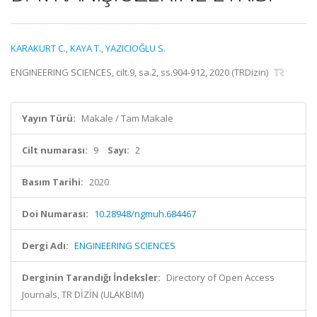
KARAKURT C.
,
KAYA T.
,
YAZICIOĞLU S.
ENGINEERING SCIENCES, cilt.9, sa.2, ss.904-912, 2020 (TRDizin)
Yayın Türü:
Makale / Tam Makale
Cilt numarası:
9
Sayı:
2
Basım Tarihi:
2020
Doi Numarası:
10.28948/ngmuh.684467
Dergi Adı:
ENGINEERING SCIENCES
Derginin Tarandığı İndeksler:
Directory of Open Access
Journals, TR DİZİN (ULAKBİM)