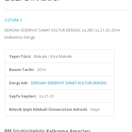
ÖZTÜRK Y.
DERGAH: EDEBIYAT SANAT KULTUR DERGISI, sa.287, ss.21-23, 2014
(Hakemsiz Dergi)
Yayın Türü:
Makale / Kısa Makale
Basım Tarihi:
2014
Dergi Adı:
DERGAH: EDEBIYAT SANAT KULTUR DERGISI
Sayfa Sayıları:
ss.21-23
Bilecik Şeyh Edebali Üniversitesi Adresli:
Hayır
BM Sürdürülebilir Kalkınma Amaçları