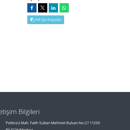
Atıf İçin Kopyala
letişim Bilgileri
Pelitözü Mah. Fatih Sultan Mehmet Bulvarı No:27 11230
BİLECİK/Merkez