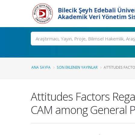
Bilecik Şeyh Edebali Ünive
Akademik Veri Yönetim Si
Ara
ANA SAYFA
SON EKLENEN YAYINLAR
ATTITUDES FACTO
Attitudes Factors Reg
CAM among General Po