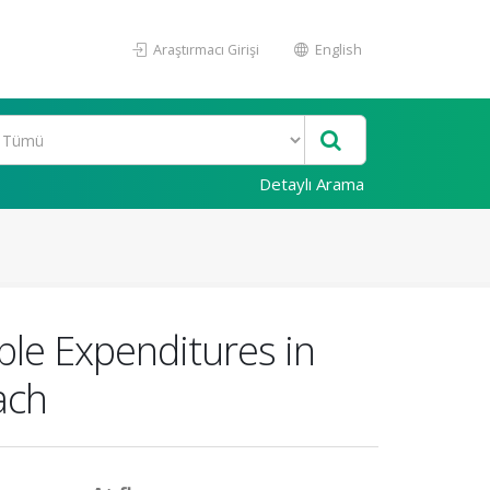
Araştırmacı Girişi
English
Detaylı Arama
ble Expenditures in
ach