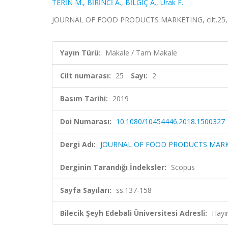
TERİN M.
,
BİRİNCİ A.
,
BİLGİÇ A.
,
Urak F.
JOURNAL OF FOOD PRODUCTS MARKETING, cilt.25, sa
Yayın Türü:
Makale / Tam Makale
Cilt numarası:
25
Sayı:
2
Basım Tarihi:
2019
Doi Numarası:
10.1080/10454446.2018.1500327
Dergi Adı:
JOURNAL OF FOOD PRODUCTS MAR
Derginin Tarandığı İndeksler:
Scopus
Sayfa Sayıları:
ss.137-158
Bilecik Şeyh Edebali Üniversitesi Adresli:
Hayı