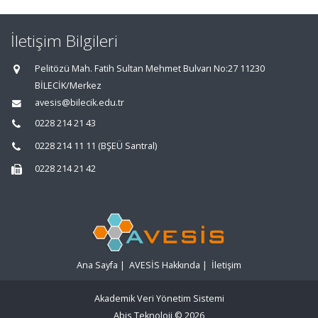
İletişim Bilgileri
Pelitözü Mah. Fatih Sultan Mehmet Bulvarı No:27 11230
BİLECİK/Merkez
avesis@bilecik.edu.tr
0228 214 21 43
0228 214 11 11 (BŞEÜ Santral)
0228 214 21 42
Ana Sayfa
|
AVESİS Hakkında
|
İletişim
Akademik Veri Yönetim Sistemi
Abis Teknoloji
© 2026