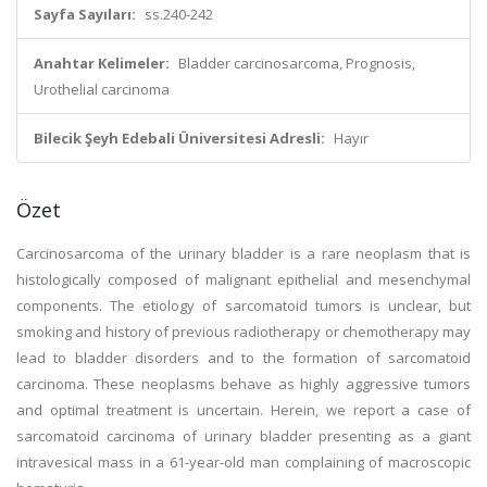
Sayfa Sayıları:
ss.240-242
Anahtar Kelimeler:
Bladder carcinosarcoma, Prognosis,
Urothelial carcinoma
Bilecik Şeyh Edebali Üniversitesi Adresli:
Hayır
Özet
Carcinosarcoma of the urinary bladder is a rare neoplasm that is
histologically composed of malignant epithelial and mesenchymal
components. The etiology of sarcomatoid tumors is unclear, but
smoking and history of previous radiotherapy or chemotherapy may
lead to bladder disorders and to the formation of sarcomatoid
carcinoma. These neoplasms behave as highly aggressive tumors
and optimal treatment is uncertain. Herein, we report a case of
sarcomatoid carcinoma of urinary bladder presenting as a giant
intravesical mass in a 61-year-old man complaining of macroscopic