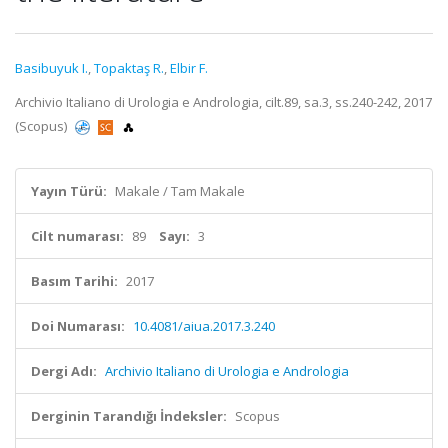
Basibuyuk I.
,
Topaktaş R.
,
Elbir F.
Archivio Italiano di Urologia e Andrologia, cilt.89, sa.3, ss.240-242, 2017
(Scopus)
Yayın Türü:
Makale / Tam Makale
Cilt numarası:
89
Sayı:
3
Basım Tarihi:
2017
Doi Numarası:
10.4081/aiua.2017.3.240
Dergi Adı:
Archivio Italiano di Urologia e Andrologia
Derginin Tarandığı İndeksler:
Scopus