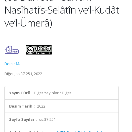
Nasîhati’s-Selâtîn ve’l-Kudât
ve’l-Ümerâ)
Demir M.
Diğer, ss.37-251, 2022
Yayın Türü:
Diğer Yayınlar / Diğer
Basım Tarihi:
2022
Sayfa Sayıları:
ss.37-251