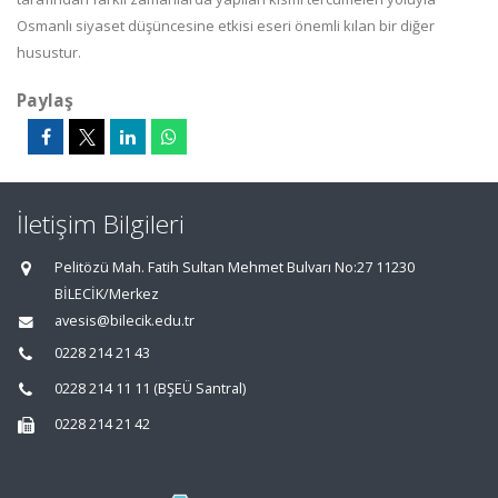
Osmanlı siyaset düşüncesine etkisi eseri önemli kılan bir diğer
husustur.
Paylaş
İletişim Bilgileri
Pelitözü Mah. Fatih Sultan Mehmet Bulvarı No:27 11230
BİLECİK/Merkez
avesis@bilecik.edu.tr
0228 214 21 43
0228 214 11 11 (BŞEÜ Santral)
0228 214 21 42