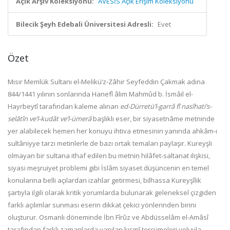
Açık Arşiv Koleksiyonu:
AVESİS Açık Erişim Koleksiyonu
Bilecik Şeyh Edebali Üniversitesi Adresli:
Evet
Özet
Mısır Memlük Sultanı el-Melikü’z-Zâhir Seyfeddin Çakmak adına
844/1441 yılının sonlarında Hanefî âlim Mahmûd b. İsmâil el-
Hayrbeytî tarafından kaleme alınan
ed-Dürretü’l-garrâ fî nasîhati’s-
selâtîn ve’l-kudât ve’l-ümerâ
başlıklı eser, bir siyasetnâme metninde
yer alabilecek hemen her konuyu ihtiva etmesinin yanında ahkâm-ı
sultâniyye tarzı metinlerle de bazı ortak temaları paylaşır. Kureyşli
olmayan bir sultana ithaf edilen bu metnin hilâfet-saltanat ilişkisi,
siyasi meşruiyet problemi gibi İslâm siyaset düşüncenin en temel
konularına belli açılardan izahlar getirmesi, bilhassa Kureyşîlik
şartıyla ilgili olarak kritik yorumlarda bulunarak geleneksel çizgiden
farklı açılımlar sunması eserin dikkat çekici yönlerinden birini
oluşturur. Osmanlı döneminde İbn Fîrûz ve Abdüsselâm el-Amâsî
tarafından farklı zamanlarda yapılan kısmî tercümeleri yoluyla