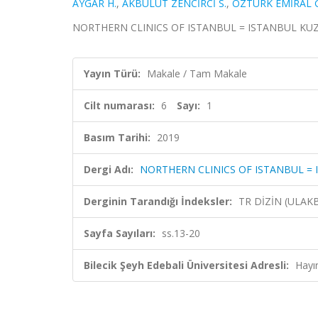
AYGAR H.
,
AKBULUT ZENCİRCİ S.
,
ÖZTÜRK EMİRAL G
NORTHERN CLINICS OF ISTANBUL = ISTANBUL KUZEY KL
Yayın Türü:
Makale / Tam Makale
Cilt numarası:
6
Sayı:
1
Basım Tarihi:
2019
Dergi Adı:
NORTHERN CLINICS OF ISTANBUL = 
Derginin Tarandığı İndeksler:
TR DİZİN (ULAK
Sayfa Sayıları:
ss.13-20
Bilecik Şeyh Edebali Üniversitesi Adresli:
Hayı