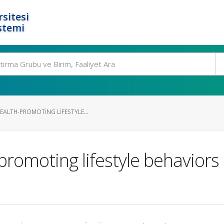
rsitesi
stemi
EALTH-PROMOTING LIFESTYLE...
omoting lifestyle behaviors of