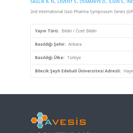
SAĞLIK B. N.
,
LEVENT S.
,
OSMANİYE D.
,
ILGIN S.
,
İNC
2nd International Gazi Pharma Symposium Series (GPSS
Yayın Türü:
Bildiri / Özet Bildiri
Basıldığı Şehir:
Ankara
Basıldığı Ülke:
Türkiye
Bilecik Şeyh Edebali Üniversitesi Adresli:
Hayı