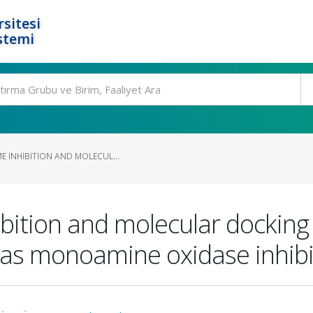
rsitesi
stemi
E INHIBITION AND MOLECUL...
bition and molecular docking
 as monoamine oxidase inhibi