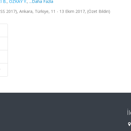
İ B.
,
ÖZKAY Y.
,
...Daha Fazla
 2017), Ankara, Türkiye, 11 - 13 Ekim 2017, (Özet Bildiri)
r
İ