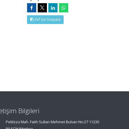
Atıf İçin Kopyala
letişim Bilgileri
Pelitözü Mah. Fatih Sultan Mehmet Bulvarı No:27 11230
BİLECİK/Merkez