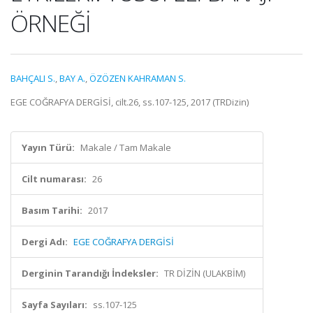
ÖRNEĞİ
BAHÇALI S.
,
BAY A.
,
ÖZÖZEN KAHRAMAN S.
EGE COĞRAFYA DERGİSİ, cilt.26, ss.107-125, 2017 (TRDizin)
Yayın Türü:
Makale / Tam Makale
Cilt numarası:
26
Basım Tarihi:
2017
Dergi Adı:
EGE COĞRAFYA DERGİSİ
Derginin Tarandığı İndeksler:
TR DİZİN (ULAKBİM)
Sayfa Sayıları:
ss.107-125