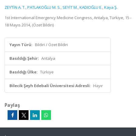
ZEYTİN A. T.
,
PATLAKOĞLU M. S.
,
SEYİT M.
,
KADIOĞLU E.
,
Kaya Ş.
1st International Emergency Medicine Congress, Antalya, Türkiye, 15 -
18 Mayıs 2014, (Özet Bildiri)
Yayın Türü:
Bildiri / Özet Bildiri
Basıldığı Şehir:
Antalya
Basıldığı Ülke:
Türkiye
Bilecik Şeyh Edebali Üniversitesi Adresli:
Hayır
Paylaş