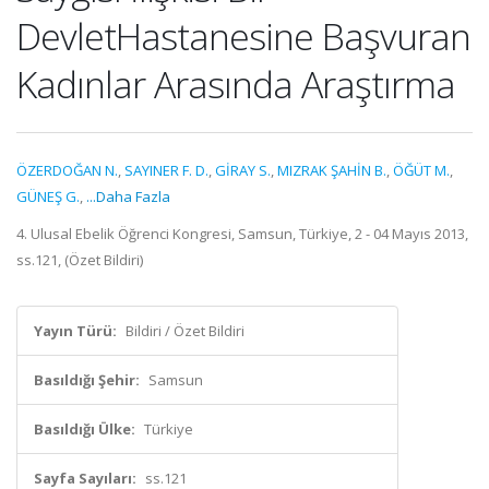
DevletHastanesine Başvuran
Kadınlar Arasında Araştırma
ÖZERDOĞAN N.
,
SAYINER F. D.
,
GİRAY S.
,
MIZRAK ŞAHİN B.
,
ÖĞÜT M.
,
GÜNEŞ G.
,
...Daha Fazla
4. Ulusal Ebelik Öğrenci Kongresi, Samsun, Türkiye, 2 - 04 Mayıs 2013,
ss.121, (Özet Bildiri)
Yayın Türü:
Bildiri / Özet Bildiri
Basıldığı Şehir:
Samsun
Basıldığı Ülke:
Türkiye
Sayfa Sayıları:
ss.121