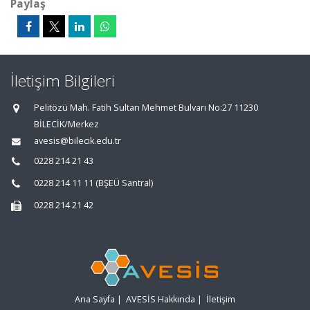
Paylaş
İletişim Bilgileri
Pelitözü Mah. Fatih Sultan Mehmet Bulvarı No:27 11230
BİLECİK/Merkez
avesis@bilecik.edu.tr
0228 214 21 43
0228 214 11 11 (BŞEÜ Santral)
0228 214 21 42
Ana Sayfa
|
AVESİS Hakkında
|
İletişim