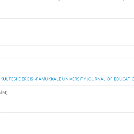
AKULTESI DERGISI-PAMUKKALE UNIVERSITY JOURNAL OF EDUCATI
BİM)
r