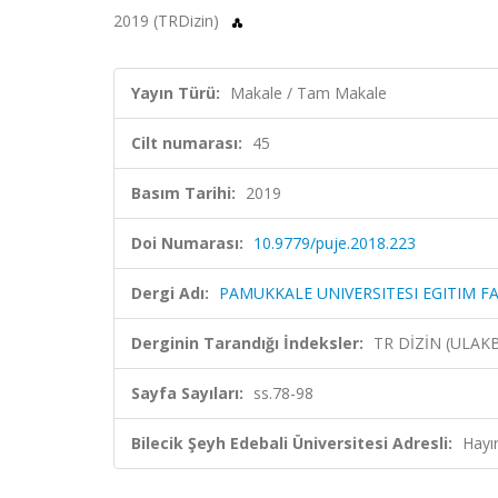
2019 (TRDizin)
Yayın Türü:
Makale / Tam Makale
Cilt numarası:
45
Basım Tarihi:
2019
Doi Numarası:
10.9779/puje.2018.223
Dergi Adı:
PAMUKKALE UNIVERSITESI EGITIM F
Derginin Tarandığı İndeksler:
TR DİZİN (ULAK
Sayfa Sayıları:
ss.78-98
Bilecik Şeyh Edebali Üniversitesi Adresli:
Hayı