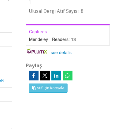
1
Ulusal Dergi Atıf Sayısı: 8
Captures
Mendeley - Readers:
13
-
see details
Paylaş
ON
Atıf İçin Kopyala