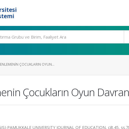
rsitesi
stemi
ENLEMENIN ÇOCUKLARIN OYUN...
enin Çocukların Oyun Davranı
SI-PAMUKKALE UNIVERSITY JOURNAL OF EDUCATION, cilt.45, ss.78