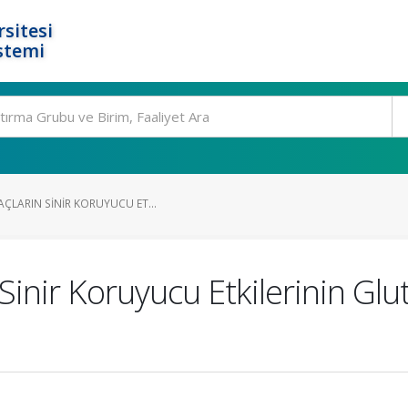
rsitesi
stemi
ÇLARIN SINIR KORUYUCU ET...
Sinir Koruyucu Etkilerinin Glu