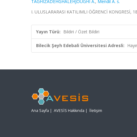
TAGHIZADEHGHALEHJOUGHI A.
,
Mendil A. s.
I. ULUSLARARASI KATILIMLI ÖĞRENCİ KONGRESİ, 18 - 
Yayın Türü:
Bildiri / Özet Bildiri
Bilecik Şeyh Edebali Üniversitesi Adresli:
Hayı
Ana Sayfa
|
AVESİS Hakkında
|
İletişim