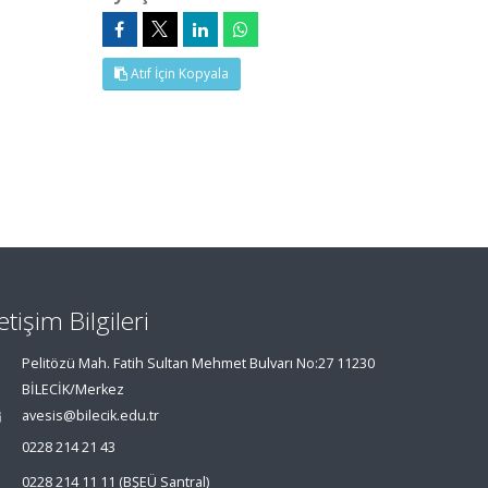
Atıf İçin Kopyala
letişim Bilgileri
Pelitözü Mah. Fatih Sultan Mehmet Bulvarı No:27 11230
BİLECİK/Merkez
avesis@bilecik.edu.tr
0228 214 21 43
0228 214 11 11 (BŞEÜ Santral)