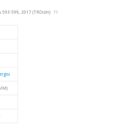
, ss.593-599, 2017 (TRDizin)
ergisi
BİM)
r