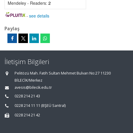
Mendeley - Readers:
2
-
see details
Paylaş
İletişim Bilgileri
Pelitözü Mah. Fatih Sultan Mehmet Bulvarı No:27 11230
BİLECİK/Merkez
avesis@bilecik.edu.tr
0228 214 21 43
0228 214 11 11 (BŞEÜ Santral)
0228 214 21 42