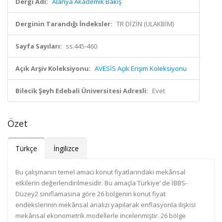
Dergi Adı:
Alanya Akademik Bakış
Derginin Tarandığı İndeksler:
TR DİZİN (ULAKBİM)
Sayfa Sayıları:
ss.445-460
Açık Arşiv Koleksiyonu:
AVESİS Açık Erişim Koleksiyonu
Bilecik Şeyh Edebali Üniversitesi Adresli:
Evet
Özet
Türkçe
İngilizce
Bu çalışmanın temel amacı konut fiyatlarındaki mekânsal
etkilerin değerlendirilmesidir. Bu amaçla Türkiye’ de İBBS-
Düzey2 sınıflamasına göre 26 bölgenin konut fiyat
endekslerinin mekânsal analizi yapılarak enflasyonla ilişkisi
mekânsal ekonometrik modellerle incelenmiştir. 26 bölge