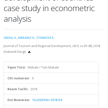
case study in econometric
analysis
ÜNSAL A.
,
KIRILMAZ H.
,
STAWICKA E.
Journal of Tourism and Regional Development, cilt.9, ss.81-88, 2018
(Hakemli Dergi)
Yayın Türü:
Makale / Tam Makale
Cilt numarası:
9
Basım Tarihi:
2018
Doi Numarası:
10.22630/tirr.2018.9.9