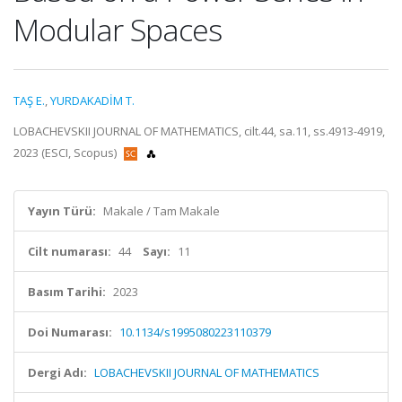
Modular Spaces
TAŞ E.
,
YURDAKADİM T.
LOBACHEVSKII JOURNAL OF MATHEMATICS, cilt.44, sa.11, ss.4913-4919,
2023 (ESCI, Scopus)
Yayın Türü:
Makale / Tam Makale
Cilt numarası:
44
Sayı:
11
Basım Tarihi:
2023
Doi Numarası:
10.1134/s1995080223110379
Dergi Adı:
LOBACHEVSKII JOURNAL OF MATHEMATICS