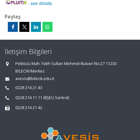
-
see details
Paylaş
İletişim Bilgileri
Pelitözü Mah. Fatih Sultan Mehmet Bulvarı No:27 11230
BİLECİK/Merkez
avesis@bilecik.edu.tr
0228 214 21 43
0228 214 11 11 (BŞEÜ Santral)
0228 214 21 42