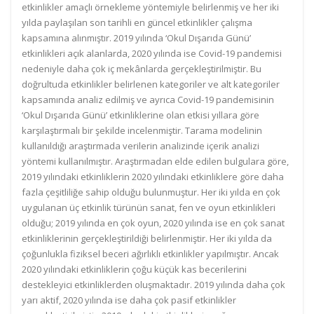
etkinlikler amaçlı örnekleme yöntemiyle belirlenmiş ve her iki
yılda paylaşılan son tarihli en güncel etkinlikler çalışma
kapsamına alınmıştır. 2019 yılında ‘Okul Dışarıda Günü’
etkinlikleri açık alanlarda, 2020 yılında ise Covid-19 pandemisi
nedeniyle daha çok iç mekânlarda gerçekleştirilmiştir. Bu
doğrultuda etkinlikler belirlenen kategoriler ve alt kategoriler
kapsamında analiz edilmiş ve ayrıca Covid-19 pandemisinin
‘Okul Dışarıda Günü’ etkinliklerine olan etkisi yıllara göre
karşılaştırmalı bir şekilde incelenmiştir. Tarama modelinin
kullanıldığı araştırmada verilerin analizinde içerik analizi
yöntemi kullanılmıştır. Araştırmadan elde edilen bulgulara göre,
2019 yılındaki etkinliklerin 2020 yılındaki etkinliklere göre daha
fazla çeşitliliğe sahip olduğu bulunmuştur. Her iki yılda en çok
uygulanan üç etkinlik türünün sanat, fen ve oyun etkinlikleri
olduğu; 2019 yılında en çok oyun, 2020 yılında ise en çok sanat
etkinliklerinin gerçekleştirildiği belirlenmiştir. Her iki yılda da
çoğunlukla fiziksel beceri ağırlıklı etkinlikler yapılmıştır. Ancak
2020 yılındaki etkinliklerin çoğu küçük kas becerilerini
destekleyici etkinliklerden oluşmaktadır. 2019 yılında daha çok
yarı aktif, 2020 yılında ise daha çok pasif etkinlikler