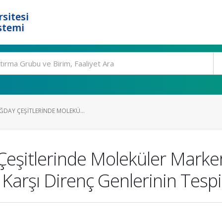
rsitesi
stemi
ĞDAY ÇEŞITLERINDE MOLEKÜ...
Çeşitlerinde Moleküler Marke
a Karşı Direnç Genlerinin Tespi