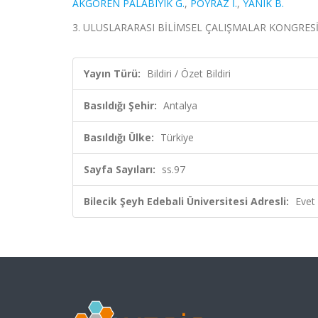
AKGÖREN PALABIYIK G.
,
POYRAZ İ.
,
YANIK B.
3. ULUSLARARASI BİLİMSEL ÇALIŞMALAR KONGRESİ, Anta
Yayın Türü:
Bildiri / Özet Bildiri
Basıldığı Şehir:
Antalya
Basıldığı Ülke:
Türkiye
Sayfa Sayıları:
ss.97
Bilecik Şeyh Edebali Üniversitesi Adresli:
Evet