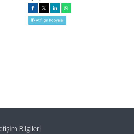
Atıf İçin Kopyala
letişim Bilgileri