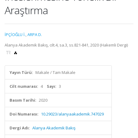
Araştırma
İPÇİOĞLU İ.
,
ARPA D.
Alanya Akademik Bakış, cilt.4, sa.3, ss.821-841, 2020 (Hakemli Dergi)
Yayın Türü:
Makale / Tam Makale
Cilt numarası:
4
Sayı:
3
Basım Tarihi:
2020
Doi Numarası:
10.29023/alanyaakademik.747029
Dergi Adı:
Alanya Akademik Bakış