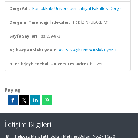
Dergi Adı:
Pamukkale Üniversitesi İlahiyat Fakültesi Dergisi
Derginin Tarandığı İndeksler:
TR DİZİN (ULAKBİM)
Sayfa Sayıları:
ss.859-872
Açık Arşiv Koleksiyonu:
AVESİS Açık Erişim Koleksiyonu
Bilecik Şeyh Edebali Üniversitesi Adresli:
Evet
Paylaş
İletişim Bilgileri
Pelitözü Mah. Fatih Sultan Mehmet Bulvarı No:27 11230