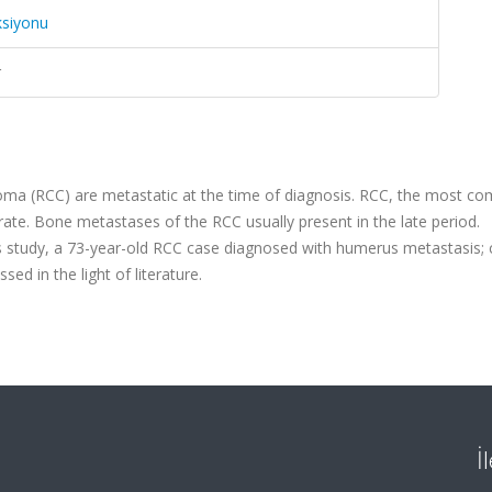
ksiyonu
r
inoma (RCC) are metastatic at the time of diagnosis. RCC, the most 
 rate. Bone metastases of the RCC usually present in the late period.
is study, a 73-year-old RCC case diagnosed with humerus metastasis; cl
d in the light of literature.
İ