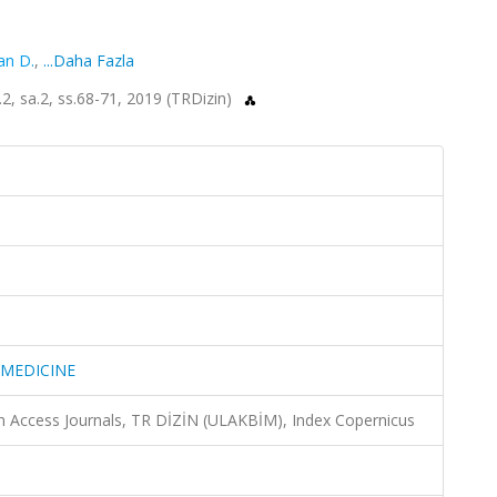
an D.
,
...Daha Fazla
 sa.2, ss.68-71, 2019 (TRDizin)
 MEDICINE
n Access Journals, TR DİZİN (ULAKBİM), Index Copernicus