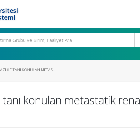
rsitesi
stemi
ZI ILE TANI KONULAN METAS...
tanı konulan metastatik renal