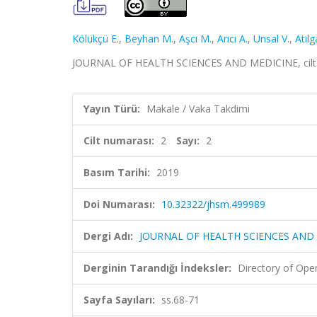
Kölükçü E.
,
Beyhan M.
,
Aşcı M.
,
Arıcı A.
,
Unsal V.
,
Atılg
JOURNAL OF HEALTH SCIENCES AND MEDICINE, cilt.2,
Yayın Türü:
Makale / Vaka Takdimi
Cilt numarası:
2
Sayı:
2
Basım Tarihi:
2019
Doi Numarası:
10.32322/jhsm.499989
Dergi Adı:
JOURNAL OF HEALTH SCIENCES AND
Derginin Tarandığı İndeksler:
Directory of Ope
Sayfa Sayıları:
ss.68-71