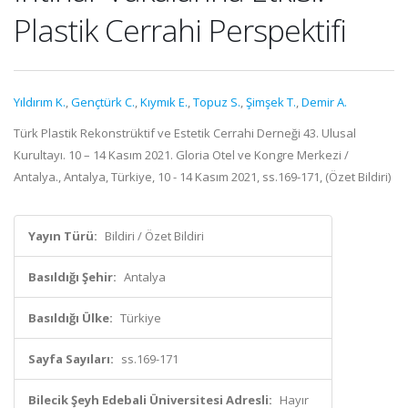
Plastik Cerrahi Perspektifi
Yıldırım K.
,
Gençtürk C.
,
Kıymık E.
,
Topuz S.
,
Şimşek T.
,
Demir A.
Türk Plastik Rekonstrüktif ve Estetik Cerrahi Derneği 43. Ulusal
Kurultayı. 10 – 14 Kasım 2021. Gloria Otel ve Kongre Merkezi /
Antalya., Antalya, Türkiye, 10 - 14 Kasım 2021, ss.169-171, (Özet Bildiri)
Yayın Türü:
Bildiri / Özet Bildiri
Basıldığı Şehir:
Antalya
Basıldığı Ülke:
Türkiye
Sayfa Sayıları:
ss.169-171
Bilecik Şeyh Edebali Üniversitesi Adresli:
Hayır