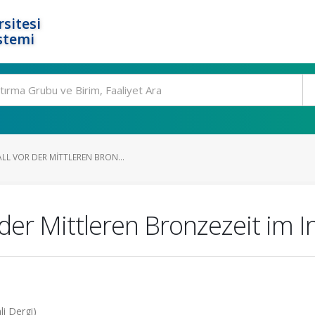
rsitesi
stemi
LL VOR DER MITTLEREN BRON...
der Mittleren Bronzezeit im 
i Dergi)