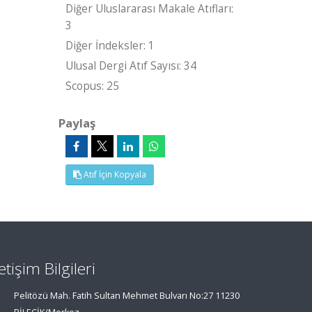
Diğer Uluslararası Makale Atıfları:
3
Diğer İndeksler: 1
Ulusal Dergi Atıf Sayısı: 34
Scopus: 25
Paylaş
Atıf İçin Kopyala
letişim Bilgileri
Pelitözü Mah. Fatih Sultan Mehmet Bulvarı No:27 11230