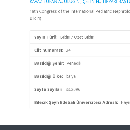
KAVAZ TUFAN A.
,
ULUĞ N.
,
ÇETİN N.
,
TİRYAKİ BAŞT
18th Congress of the International Pediatric Nephrolog
Bildiri)
Yayın Türü:
Bildiri / Özet Bildiri
Cilt numarası:
34
Basıldığı Şehir:
Venedik
Basıldığı Ülke:
İtalya
Sayfa Sayıları:
ss.2096
Bilecik Şeyh Edebali Üniversitesi Adresli:
Hayı