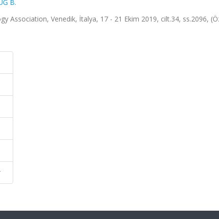
UĞ B.
y Association, Venedik, İtalya, 17 - 21 Ekim 2019, cilt.34, ss.2096, (Ö
r