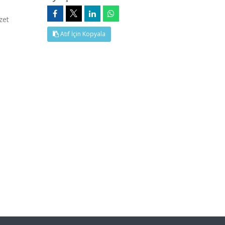
zet
Atıf İçin Kopyala