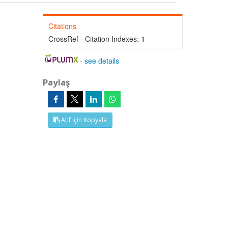
Citations
CrossRef - Citation Indexes:
1
-
see details
Paylaş
Atıf İçin Kopyala