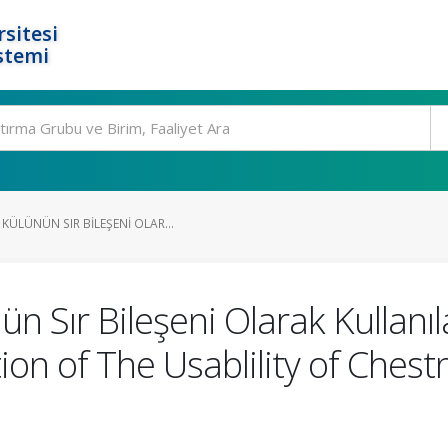
rsitesi
stemi
ÜLÜNÜN SIR BILEŞENI OLAR...
Sır Bileşeni Olarak Kullanılab
tion of The Usablility of Ches