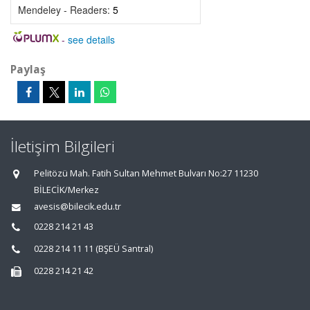
Mendeley - Readers:
5
-
see details
Paylaş
İletişim Bilgileri
Pelitözü Mah. Fatih Sultan Mehmet Bulvarı No:27 11230
BİLECİK/Merkez
avesis@bilecik.edu.tr
0228 214 21 43
0228 214 11 11 (BŞEÜ Santral)
0228 214 21 42