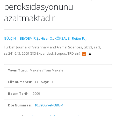
peroksidasyonunu
azaltmaktadır
GÜLÇİN İ.
,
BEYDEMİR Ş.
,
Hisar O.
,
KÖKSAL E.
,
Reiter R. J.
Turkish Journal of Veterinary and Animal Sciences, cilt.33, sa.3,
ss.241-245, 2009 (SCI-Expanded, Scopus, TRDizin)
Yayın Türü:
Makale / Tam Makale
Cilt numarası:
33
Sayı:
3
Basım Tarihi:
2009
Doi Numarası:
10.3906/vet-0803-1