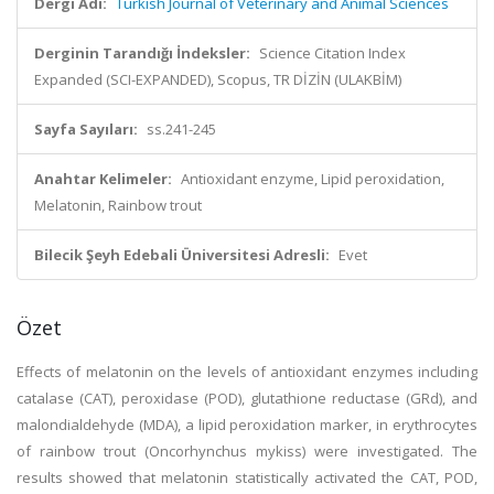
Dergi Adı:
Turkish Journal of Veterinary and Animal Sciences
Derginin Tarandığı İndeksler:
Science Citation Index
Expanded (SCI-EXPANDED), Scopus, TR DİZİN (ULAKBİM)
Sayfa Sayıları:
ss.241-245
Anahtar Kelimeler:
Antioxidant enzyme, Lipid peroxidation,
Melatonin, Rainbow trout
Bilecik Şeyh Edebali Üniversitesi Adresli:
Evet
Özet
Effects of melatonin on the levels of antioxidant enzymes including
catalase (CAT), peroxidase (POD), glutathione reductase (GRd), and
malondialdehyde (MDA), a lipid peroxidation marker, in erythrocytes
of rainbow trout (Oncorhynchus mykiss) were investigated. The
results showed that melatonin statistically activated the CAT, POD,