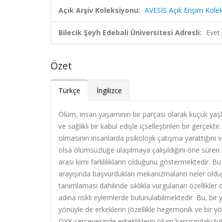
Açık Arşiv Koleksiyonu:
AVESİS Açık Erişim Kole
Bilecik Şeyh Edebali Üniversitesi Adresli:
Evet
Özet
Türkçe
İngilizce
Ölüm, insan yaşamının bir parçası olarak küçük yaş
ve sağlıklı bir kabul edişle içselleştirilen bir ger
olmasının insanlarda psikolojik çatışma yarattığın
olsa ölümsüzlüğe ulaşılmaya çalışıldığını öne süren b
arası kimi farklılıkların olduğunu göstermektedir. B
arayışında başvurdukları mekanizmaların neler old
tanımlaması dahilinde sıklıkla vurgulanan özellikler
adına riskli eylemlerde bulunulabilmektedir. Bu, bir 
yönüyle de erkeklerin (özellikle hegemonik ve bir yö
DYK çerçevesinde erkekliklerin ölüm karşısındaki tutum