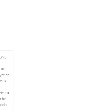
runlu
k de
yetler
zlük
k
memesi
 bir
şmada