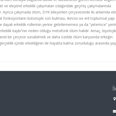
et ve eleştirel erkeklik çalışmaları odağındaki geçmiş çalışmalarında
ıştır. Ayrıca çalışmada ölüm, DYK bileşenleri çerçevesinde iki anlamda ele
l fonksiyonların bütünüyle son bulması, ikincisi ise eril toplumsal yapı
e dayalı erkeklik rollerinin yerine getirilememesi ya da “yeterince” yeri
rkeklik kaybı”nın neden olduğu metaforik ölüm halidir. Amaç, biyoloji
r genel bir çerçeve sunabilmek ve daha özelde ölüm karşısında erkeğin
gerçeklik içinde erkekliğinin de hayatta kalma zorunluluğu arasında yaş
İ