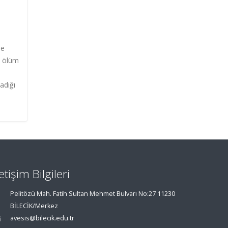
ne
k ölüm
adığı
letişim Bilgileri
Pelitözü Mah. Fatih Sultan Mehmet Bulvarı No:27 11230
BİLECİK/Merkez
avesis@bilecik.edu.tr