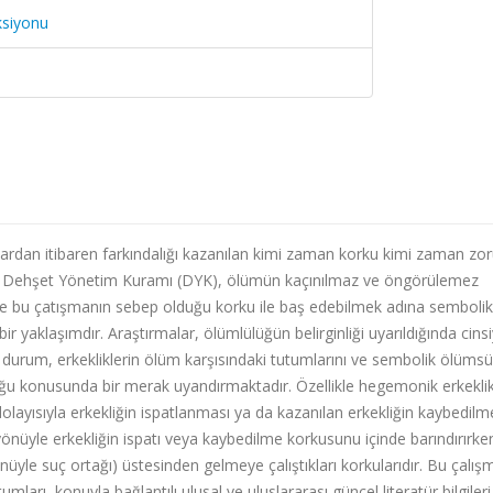
ksiyonu
lardan itibaren farkındalığı kazanılan kimi zaman korku kimi zaman zo
çektir. Dehşet Yönetim Kuramı (DYK), ölümün kaçınılmaz ve öngörülemez
ı ve bu çatışmanın sebep olduğu korku ile baş edebilmek adına semboli
ir yaklaşımdır. Araştırmalar, ölümlülüğün belirginliği uyarıldığında cinsi
u durum, erkekliklerin ölüm karşısındaki tutumlarını ve sembolik ölümsü
uğu konusunda bir merak uyandırmaktadır. Özellikle hegemonik erkekli
 dolayısıyla erkekliğin ispatlanması ya da kazanılan erkekliğin kaybedil
yönüyle erkekliğin ispatı veya kaybedilme korkusunu içinde barındırırken
nüyle suç ortağı) üstesinden gelmeye çalıştıkları korkularıdır. Bu çalı
ları, konuyla bağlantılı ulusal ve uluslararası güncel literatür bilgileri