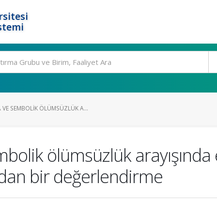
rsitesi
stemi
 VE SEMBOLIK ÖLÜMSÜZLÜK A...
bolik ölümsüzlük arayışında 
dan bir değerlendirme