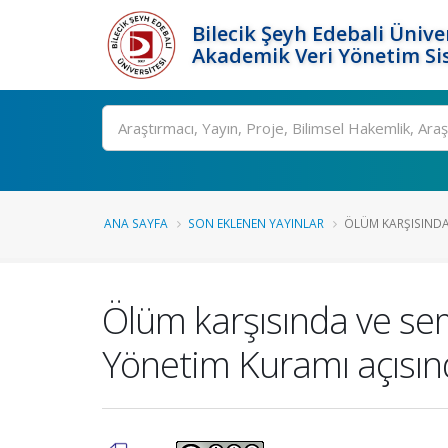
Bilecik Şeyh Edebali Ünive
Akademik Veri Yönetim Si
Ara
ANA SAYFA
SON EKLENEN YAYINLAR
ÖLÜM KARŞISINDA
Ölüm karşısında ve sem
Yönetim Kuramı açısın