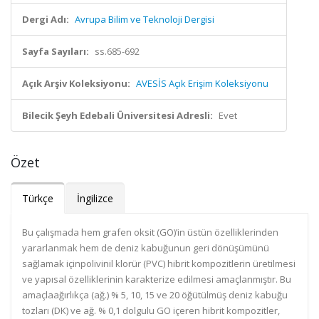
Dergi Adı:
Avrupa Bilim ve Teknoloji Dergisi
Sayfa Sayıları:
ss.685-692
Açık Arşiv Koleksiyonu:
AVESİS Açık Erişim Koleksiyonu
Bilecik Şeyh Edebali Üniversitesi Adresli:
Evet
Özet
Türkçe
İngilizce
Bu çalışmada hem grafen oksit (GO)’in üstün özelliklerinden
yararlanmak hem de deniz kabuğunun geri dönüşümünü
sağlamak içinpolivinil klorür (PVC) hibrit kompozitlerin üretilmesi
ve yapısal özelliklerinin karakterize edilmesi amaçlanmıştır. Bu
amaçlaağırlıkça (ağ.) % 5, 10, 15 ve 20 öğütülmüş deniz kabuğu
tozları (DK) ve ağ. % 0,1 dolgulu GO içeren hibrit kompozitler,