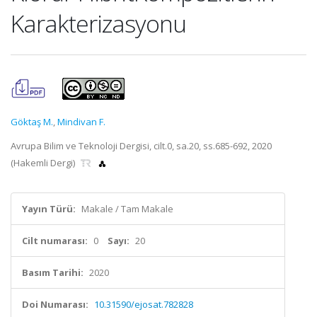
Karakterizasyonu
Göktaş M.
,
Mindivan F.
Avrupa Bilim ve Teknoloji Dergisi, cilt.0, sa.20, ss.685-692, 2020
(Hakemli Dergi)
Yayın Türü:
Makale / Tam Makale
Cilt numarası:
0
Sayı:
20
Basım Tarihi:
2020
Doi Numarası:
10.31590/ejosat.782828