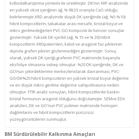
kolloidalkarıştırma yöntemi ile üretilmiştir. DK’nın XRF analizinde
en yüksek oksit içeriğinin ağ. % 98,53 oranıyla CaO olduğu
belirlenmiştir.XRD analizinde düşük DK içeriğinde (ağ. %5-%10)
hibrit kompozitlerin, tabakalar arası mesafe, kristal boyut ve
mikro gerilmedeğerleri PVC-GO kompoziti ile benzer sonuçlar
göstermiştir. Yüksek DK içerikli (ağ. % 15 ve % 20) hibrit
kompozitlerin XRDpaternleri, kalsit ve aragonit faz piklerinin
dışında grafen pikinin gözlenmediğini göstermiştir. Sonuç
olarak, yüksek DK içeriği,grafenin PVC matrisinde başarıyla
eksfoliye olmasına sebep olmuştur. %20 DK içeriğinde, DK ve
GO’nun çekirdeklenme merkezleriolarak davranması, PVC-
GO/DK%20 hibrit kompozitinin en yüksek kristal boyut değerine
ve en düşük mikro gerilme değerine sahipolmasına neden
olmuştur. FTIR analiz sonuçları, hibrit kompozitlerde baskın
kristal formunun aragonit olduğunu doğrulamıştır. SEMve EDX
analizleri, DK ve GO'nun PVC polimer matrisinde homojen
dağılımlarını ve hibrit kompozitlerin pürüzsüz
yüzeygörüntülerini sunmuştur.
BM Sürdürülebilir Kalkınma Amaçları