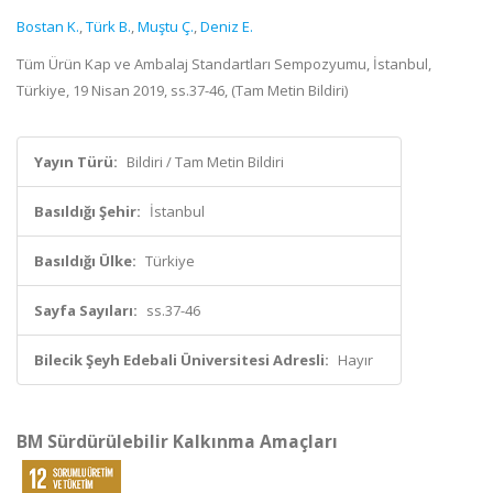
Bostan K.
,
Türk B.
,
Muştu Ç.
,
Deniz E.
Tüm Ürün Kap ve Ambalaj Standartları Sempozyumu, İstanbul,
Türkiye, 19 Nisan 2019, ss.37-46, (Tam Metin Bildiri)
Yayın Türü:
Bildiri / Tam Metin Bildiri
Basıldığı Şehir:
İstanbul
Basıldığı Ülke:
Türkiye
Sayfa Sayıları:
ss.37-46
Bilecik Şeyh Edebali Üniversitesi Adresli:
Hayır
BM Sürdürülebilir Kalkınma Amaçları