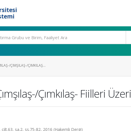
rsitesi
stemi
LAŞ-/ÇIMŞILAŞ-/ÇIMKILAŞ...
mşılaş-/Çımkılaş- Fiilleri Üzer
.63, sa.2, ss.75-82, 2016 (Hakemli Dergi)