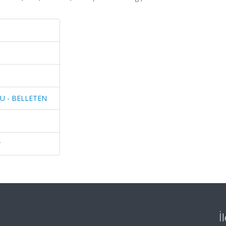
U - BELLETEN
r
İ