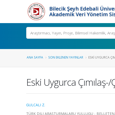
Bilecik Şeyh Edebali Ünive
Akademik Veri Yönetim Si
Ara
ANA SAYFA
SON EKLENEN YAYINLAR
ESKI UYGURCA ÇIMI
Eski Uygurca Çımılaş-/Çı
GULCALI Z.
TÜRK DILI ARASTURMALARU YULLUGU - BELLETEN, cilt