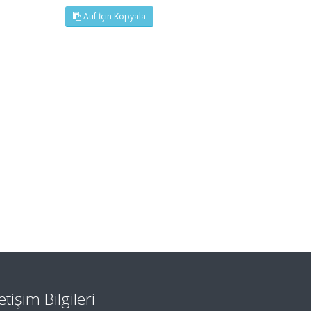
Atıf İçin Kopyala
letişim Bilgileri