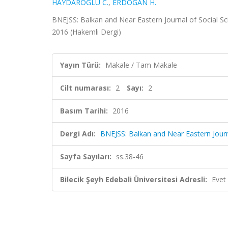
HAYDAROĞLU C.
,
ERDOĞAN H.
BNEJSS: Balkan and Near Eastern Journal of Social Scie
2016 (Hakemli Dergi)
Yayın Türü:
Makale / Tam Makale
Cilt numarası:
2
Sayı:
2
Basım Tarihi:
2016
Dergi Adı:
BNEJSS: Balkan and Near Eastern Journa
Sayfa Sayıları:
ss.38-46
Bilecik Şeyh Edebali Üniversitesi Adresli:
Evet