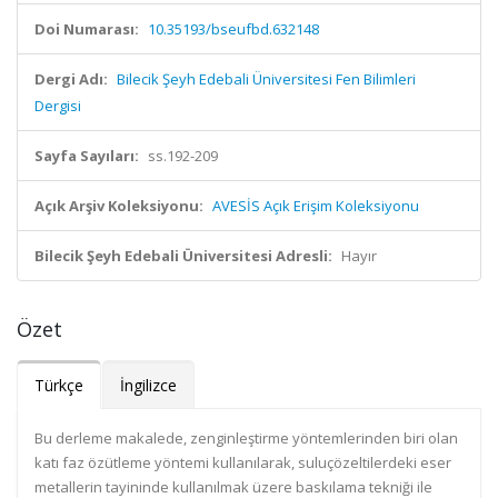
Doi Numarası:
10.35193/bseufbd.632148
Dergi Adı:
Bilecik Şeyh Edebali Üniversitesi Fen Bilimleri
Dergisi
Sayfa Sayıları:
ss.192-209
Açık Arşiv Koleksiyonu:
AVESİS Açık Erişim Koleksiyonu
Bilecik Şeyh Edebali Üniversitesi Adresli:
Hayır
Özet
Türkçe
İngilizce
Bu derleme makalede, zenginleştirme yöntemlerinden biri olan
katı faz özütleme yöntemi kullanılarak, suluçözeltilerdeki eser
metallerin tayininde kullanılmak üzere baskılama tekniği ile