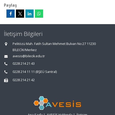
Paylaş
İletişim Bilgileri
Pelitözü Mah. Fatih Sultan Mehmet Bulvarı No:27 11230
BİLECİK/Merkez
avesis@bilecik.edu.tr
0228 214 21 43
0228 214 11 11 (BŞEÜ Santral)
0228 214 21 42
Ana Sayfa
|
AVESİS Hakkında
|
İletişim