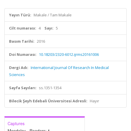
Yayın Türü:
Makale / Tam Makale
Cilt numarası:
4
Sayı:
5
Basım Tarihi:
2016
Doi Numarası:
10.18203/2320-6012.ijrms20161006
Dergi Adı:
International Journal Of Research In Medical
Sciences
Sayfa Sayıları:
ss.1351-1354
Bilecik Şeyh Edebali Üniversitesi Adresli:
Hayır
Captures
Mendeley - Readers:
1