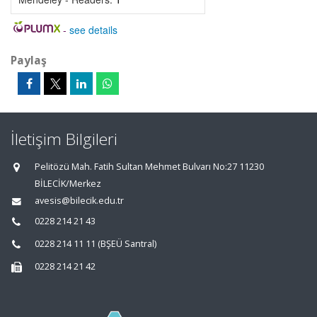
-
see details
Paylaş
İletişim Bilgileri
Pelitözü Mah. Fatih Sultan Mehmet Bulvarı No:27 11230
BİLECİK/Merkez
avesis@bilecik.edu.tr
0228 214 21 43
0228 214 11 11 (BŞEÜ Santral)
0228 214 21 42